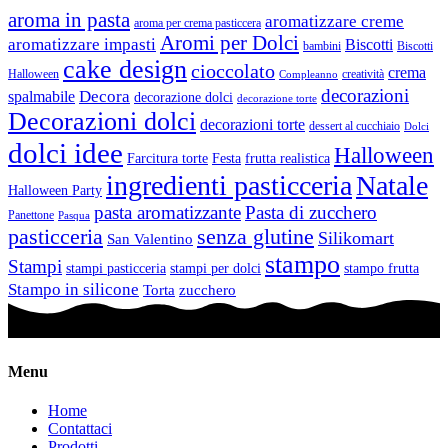
aroma in pasta
aromatizzare creme
aroma per crema pasticcera
Aromi per Dolci
aromatizzare impasti
Biscotti
bambini
Biscotti
cake design
cioccolato
crema
Halloween
creatività
Compleanno
decorazioni
Decora
spalmabile
decorazione dolci
decorazione torte
Decorazioni dolci
decorazioni torte
dessert al cucchiaio
Dolci
dolci idee
Halloween
Farcitura torte
Festa
frutta realistica
ingredienti pasticceria
Natale
Halloween Party
pasta aromatizzante
Pasta di zucchero
Panettone
Pasqua
pasticceria
senza glutine
Silikomart
San Valentino
stampo
Stampi
stampi pasticceria
stampi per dolci
stampo frutta
Stampo in silicone
Torta
zucchero
Menu
Home
Contattaci
Prodotti