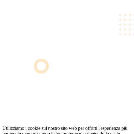
Utilizziamo i cookie sul nostro sito web per offrirti l'esperienza più
pertinente memorizzando le tue preferenze e ripetendo le visite.