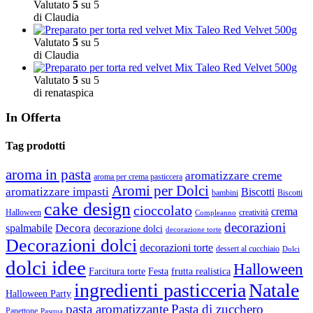
Valutato
5
su 5
di Claudia
Mix Taleo Red Velvet 500g
Valutato
5
su 5
di Claudia
Mix Taleo Red Velvet 500g
Valutato
5
su 5
di renataspica
In Offerta
Tag prodotti
aroma in pasta
aromatizzare creme
aroma per crema pasticcera
Aromi per Dolci
aromatizzare impasti
Biscotti
bambini
Biscotti
cake design
cioccolato
crema
Halloween
creatività
Compleanno
decorazioni
Decora
spalmabile
decorazione dolci
decorazione torte
Decorazioni dolci
decorazioni torte
dessert al cucchiaio
Dolci
dolci idee
Halloween
Farcitura torte
Festa
frutta realistica
ingredienti pasticceria
Natale
Halloween Party
pasta aromatizzante
Pasta di zucchero
Panettone
Pasqua