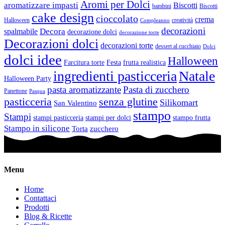
Aromi per Dolci
aromatizzare impasti
Biscotti
bambini
Biscotti
cake design
cioccolato
crema
Halloween
creatività
Compleanno
decorazioni
Decora
spalmabile
decorazione dolci
decorazione torte
Decorazioni dolci
decorazioni torte
dessert al cucchiaio
Dolci
dolci idee
Halloween
Farcitura torte
Festa
frutta realistica
ingredienti pasticceria
Natale
Halloween Party
pasta aromatizzante
Pasta di zucchero
Panettone
Pasqua
pasticceria
senza glutine
Silikomart
San Valentino
stampo
Stampi
stampi pasticceria
stampi per dolci
stampo frutta
Stampo in silicone
Torta
zucchero
Menu
Home
Contattaci
Prodotti
Blog & Ricette