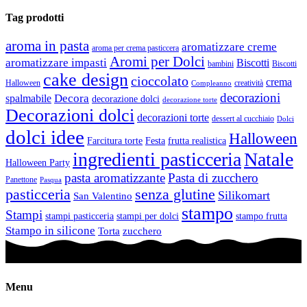
Tag prodotti
aroma in pasta
aromatizzare creme
aroma per crema pasticcera
Aromi per Dolci
aromatizzare impasti
Biscotti
bambini
Biscotti
cake design
cioccolato
crema
Halloween
creatività
Compleanno
decorazioni
Decora
spalmabile
decorazione dolci
decorazione torte
Decorazioni dolci
decorazioni torte
dessert al cucchiaio
Dolci
dolci idee
Halloween
Farcitura torte
Festa
frutta realistica
ingredienti pasticceria
Natale
Halloween Party
pasta aromatizzante
Pasta di zucchero
Panettone
Pasqua
pasticceria
senza glutine
Silikomart
San Valentino
stampo
Stampi
stampi pasticceria
stampi per dolci
stampo frutta
Stampo in silicone
Torta
zucchero
Menu