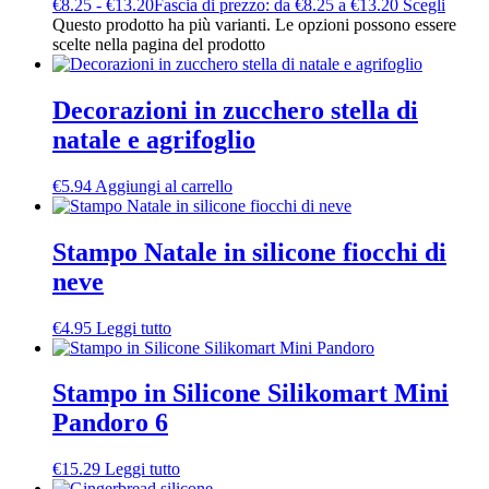
€
8.25
-
€
13.20
Fascia di prezzo: da €8.25 a €13.20
Scegli
Questo prodotto ha più varianti. Le opzioni possono essere
scelte nella pagina del prodotto
Decorazioni in zucchero stella di
natale e agrifoglio
€
5.94
Aggiungi al carrello
Stampo Natale in silicone fiocchi di
neve
€
4.95
Leggi tutto
Stampo in Silicone Silikomart Mini
Pandoro 6
€
15.29
Leggi tutto