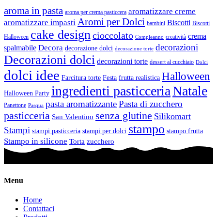
aroma in pasta
aromatizzare creme
aroma per crema pasticcera
Aromi per Dolci
aromatizzare impasti
Biscotti
bambini
Biscotti
cake design
cioccolato
crema
Halloween
creatività
Compleanno
decorazioni
Decora
spalmabile
decorazione dolci
decorazione torte
Decorazioni dolci
decorazioni torte
dessert al cucchiaio
Dolci
dolci idee
Halloween
Farcitura torte
Festa
frutta realistica
ingredienti pasticceria
Natale
Halloween Party
pasta aromatizzante
Pasta di zucchero
Panettone
Pasqua
pasticceria
senza glutine
Silikomart
San Valentino
stampo
Stampi
stampi pasticceria
stampi per dolci
stampo frutta
Stampo in silicone
Torta
zucchero
Menu
Home
Contattaci