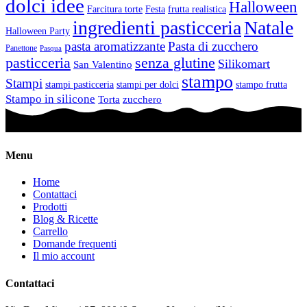
dolci idee
Halloween
Farcitura torte
Festa
frutta realistica
ingredienti pasticceria
Natale
Halloween Party
pasta aromatizzante
Pasta di zucchero
Panettone
Pasqua
pasticceria
senza glutine
Silikomart
San Valentino
stampo
Stampi
stampi pasticceria
stampi per dolci
stampo frutta
Stampo in silicone
Torta
zucchero
Menu
Home
Contattaci
Prodotti
Blog & Ricette
Carrello
Domande frequenti
Il mio account
Contattaci