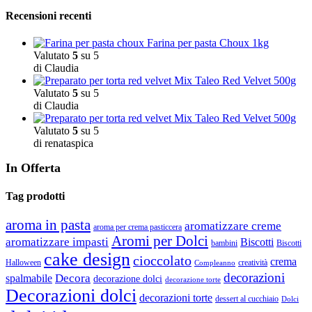
Recensioni recenti
Farina per pasta Choux 1kg
Valutato
5
su 5
di Claudia
Mix Taleo Red Velvet 500g
Valutato
5
su 5
di Claudia
Mix Taleo Red Velvet 500g
Valutato
5
su 5
di renataspica
In Offerta
Tag prodotti
aroma in pasta
aromatizzare creme
aroma per crema pasticcera
Aromi per Dolci
aromatizzare impasti
Biscotti
bambini
Biscotti
cake design
cioccolato
crema
Halloween
creatività
Compleanno
decorazioni
Decora
spalmabile
decorazione dolci
decorazione torte
Decorazioni dolci
decorazioni torte
dessert al cucchiaio
Dolci